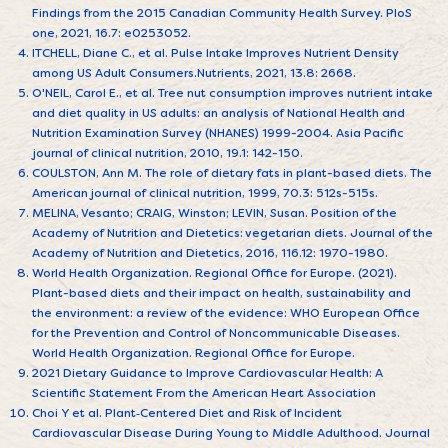
Findings from the 2015 Canadian Community Health Survey. PloS
one, 2021, 16.7: e0253052.
ITCHELL, Diane C., et al. Pulse Intake Improves Nutrient Density
among US Adult Consumers.Nutrients, 2021, 13.8: 2668.
O'NEIL, Carol E., et al. Tree nut consumption improves nutrient intake
and diet quality in US adults: an analysis of National Health and
Nutrition Examination Survey (NHANES) 1999-2004. Asia Pacific
journal of clinical nutrition, 2010, 19.1: 142-150.
COULSTON, Ann M. The role of dietary fats in plant-based diets. The
American journal of clinical nutrition, 1999, 70.3: 512s-515s.
MELINA, Vesanto; CRAIG, Winston; LEVIN, Susan. Position of the
Academy of Nutrition and Dietetics: vegetarian diets. Journal of the
Academy of Nutrition and Dietetics, 2016, 116.12: 1970-1980.
World Health Organization. Regional Office for Europe. (‎2021)‎.
Plant-based diets and their impact on health, sustainability and
the environment: a review of the evidence: WHO European Office
for the Prevention and Control of Noncommunicable Diseases.
World Health Organization. Regional Office for Europe.
2021 Dietary Guidance to Improve Cardiovascular Health: A
Scientific Statement From the American Heart Association
Choi Y et al. Plant‐Centered Diet and Risk of Incident
Cardiovascular Disease During Young to Middle Adulthood. Journal