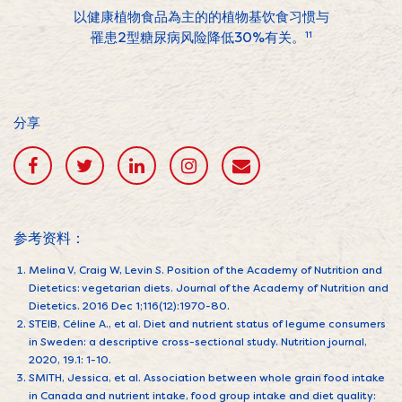
以健康植物食品為主的的植物基饮食习惯与
罹患2型糖尿病风险降低30%有关。
11
分享
参考资料：
Melina V, Craig W, Levin S. Position of the Academy of Nutrition and
Dietetics: vegetarian diets. Journal of the Academy of Nutrition and
Dietetics. 2016 Dec 1;116(12):1970-80.
STEIB, Céline A., et al. Diet and nutrient status of legume consumers
in Sweden: a descriptive cross-sectional study. Nutrition journal,
2020, 19.1: 1-10.
SMITH, Jessica, et al. Association between whole grain food intake
in Canada and nutrient intake, food group intake and diet quality: