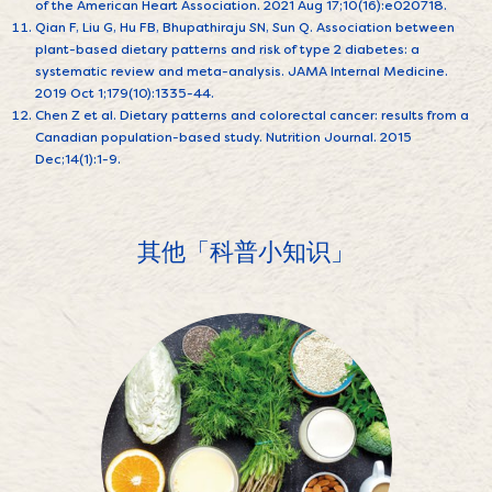
of the American Heart Association. 2021 Aug 17;10(16):e020718.
Qian F, Liu G, Hu FB, Bhupathiraju SN, Sun Q. Association between
plant-based dietary patterns and risk of type 2 diabetes: a
systematic review and meta-analysis. JAMA Internal Medicine.
2019 Oct 1;179(10):1335-44.
Chen Z et al. Dietary patterns and colorectal cancer: results from a
Canadian population-based study. Nutrition Journal. 2015
Dec;14(1):1-9.
其他「科普小知识」